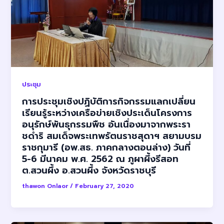
ประชุม
การประชุมเชิงปฏิบัติการกิจกรรมแลกเปลี่ยน
เรียนรู้ระหว่างเครือข่ายเชิงประเด็นโครงการ
อนุรักษ์พันธุกรรมพืช อันเนื่องมาจากพระรา
ชดําริ สมเด็จพระเทพรัตนราชสุดาฯ สยามบรม
ราชกุมารี (อพ.สธ. ภาคกลางตอนล่าง) วันที่
5-6 มีนาคม พ.ศ. 2562 ณ ภูผาผึ้งรีสอท
ต.สวนผึ้ง อ.สวนผึ้ง จังหวัดราชบุรี
thawon Onlaor
/
February 27, 2020