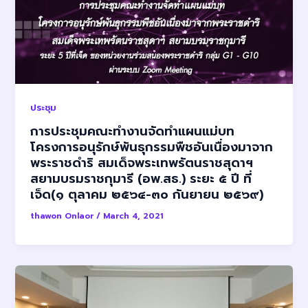
ประชุม
การประชุมคณะทํางานจัดทําแผนแม่บท
โครงการอนุรักษ์พันธุกรรมพืชอันเนื่องมาจาก
พระราชดําริ สมเด็จพระเทพรัตนราชสุดาฯ
สยามบรมราชกุมารี (อพ.สธ.) ระยะ ๕ ปี ที่
เจ็ด(๑ ตุลาคม ๒๕๖๔-๓๐ กันยายน ๒๕๖๙)
thawon Onlaor
/
March 4, 2021