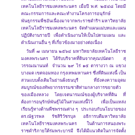
เทคโนโลยีราชมงคลพระนคร เมื่อปี พ.ศ. ๒๕๔๘ โดยมี
คณะกรรมการและคณะทำงานโครงการอนุรักษ์
พันธุกรรมพืชอันเนื่องมาจากพระราชดำริฯ มหาวิทยาลัย
เทคโนโลยีราชมงคลพระนคร จัดทำแผนแม่บทและแผน
ปฏิบัติงานรายปี เพื่อดำเนินงานให้เป็นไปตามแผน และ
ดำเนินงานอื่น ๆ ที่เกี่ยวข้องมาอย่างต่อเนื่อง
วันที่ ๗ เมษายน ๒๕๖๔ มหาวิทยาลัยเทคโนโลยีราช
มงคลพระนคร ได้รับบริจาคที่ดินจากคุณปนัดดา สุ
วรรณณานนท์ จำนวน ๒๙ ไร่ ๑๕ ตารางวา ณ แขวง
บางมด เขตจอมทอง กรุงเทพมหานคร ซึ่งที่ดินแห่งนี้ เป็น
สวนแบบดั้งเดิมในย่านฝั่งธนบุรี ที่ยังคงความอุดม
สมบูรณ์ของทัพยากรธรรมชาติท่ามกลางการขยายตัว
ของเมืองหลวง โดยเจตนารมณ์ของผู้บริจาคที่ดิน ที่
ต้องการอนุรักษ์พันธุ์ไม้ในสวนแห่งนี้ไว้ เพื่อเป็นแหล่ง
เรียนรู้ทางด้านพืชพรรณต่าง ๆ ประกอบกับนโยบายของ
ดร.ณัฐวรพล รัชสิริวัชรบุล อธิการบดีมหาวิทยาลัย
เทคโนโลยีราชมงคลพระนคร ในด้านการสนองพระ
ราชดำริภายใต้ร่มพระบารมี จึงได้มีแนวคิดในการจัดตั้ง