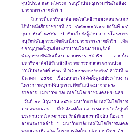
ศูนย์ประสานงานโครงการอนุรักษ์พันธุกรรมพืชอันเนื่อง
มาจากพระราชดำริ ฯ
ในการนี้มหาวิทยาลัยเทคโนโลยีราชมงคลพระนคร
ได้ทำหนังสือราชการที่ อว. ๐๖๕๒.๒๒/๕๑๗ ลงวันที่ ๑๔
กุมภาพันธ์ ๒๕๖๖ นำเรียนไปยังผู้อำนวยการโครงการ
อนุรักษ์พันธุกรรมพืชอันเนื่องมาจากพระราชดำริฯ เพื่อ
ขออนุญาตตั้งศูนย์ประสานงานโครงการอนุรักษ์
พันธุกรรมพืชอันเนื่องมาจากพระราชดำริฯ จากนั้น
มหาวิทยาลัยได้รับหนังสือราชการตอบกลับจากหน่วย
งานในพระองค์ ๙๐๔ ที่ พว.๐๒๐๗.๓๒/๓๙๖๔ ลงวันที่ ๑
มีนาคม ๒๕๖๖ เรื่องอนุญาตให้จัดตั้งศูนย์ประสานงาน
โครงการอนุรักษ์พันธุกรรมพืชอันเนื่องมาจากพระ
ราชดำริ ฯ มหาวิทยาลัยเทคโนโลยีราชมงคลพระนคร
วันที่ ๒๙ มิถุนายน ๒๕๖๖ มหาวิทยาลัยเทคโนโลยีราช
มงคลพระนคร มีคำสั่งแต่ตั้งคณะกรรมการจัดตั้งศูนย์
ประสานงานโครงการอนุรักษ์พันธุกรรมพืชอันเนื่องมา
จากพระราชดำริ ฯ มหาวิทยาลัยเทคโนโลยีราชมงคล
พระนคร เพื่อเสนอโครงการจัดตั้งต่อสภามหาวิทยาลัย